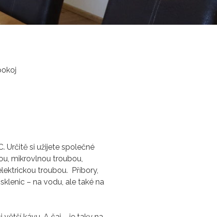
pokoj
Určitě si užijete společné
ou, mikrovlnou troubou,
lektrickou troubou. Příbory,
 sklenic – na vodu, ale také na
větší kávu. A čaj – je taky na