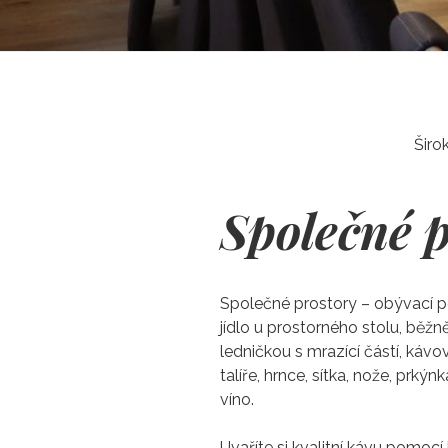
Širo
Společné p
Společné prostory – obývací p
jídlo u prostorného stolu, bě
ledničkou s mrazící částí, káv
talíře, hrnce, sítka, nože, prk
víno.
Uvaříte si kvalitní kávu pomocí