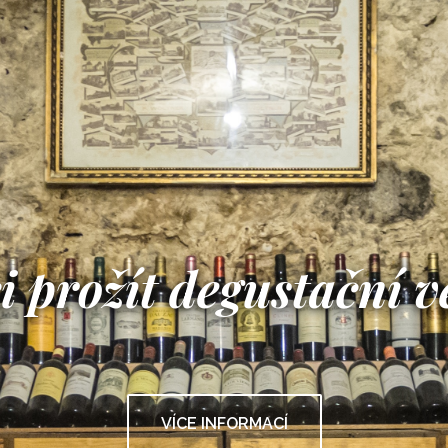
i prožít degustační v
VÍCE INFORMACÍ