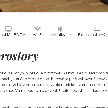
koúhlá LED TV
WI-FI
Klimatizace
Extra prostorný 
rostory
okoj s kuchyní o celkovém rozměru 31 m2 se sousedícím WC. 
žně nachystaného pro 10 osob. Kuchyň je plně vybavená myčk
ovarem, rychlovarnou konvicí, sklokeramickou varnou deskou, e
ýnka …. snad Vám nebude nic chybět. Určitě nechybí ani dostatek
 kapslového kávovaru a použijete hrnečky na malé espresso či 