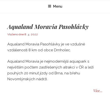
Přejít
Menu
k
obsahu
webu
Aqualand Moravia Pasohlávky
Publikováno
Vloženo dne
8. 4. 2022
Aqualand Moravia Pasohlávky je ve vzdušné
vzdálenosti 8 km od obce Drnholec.
Aqualand Moravia je nejmodernější aquapark s
největším počtem zastřešených atrakcí v ČR a leží
pouhých 20 minut jízdy od Brna, na břehu
Novomlýnských nádrží.
Více...
Navigace