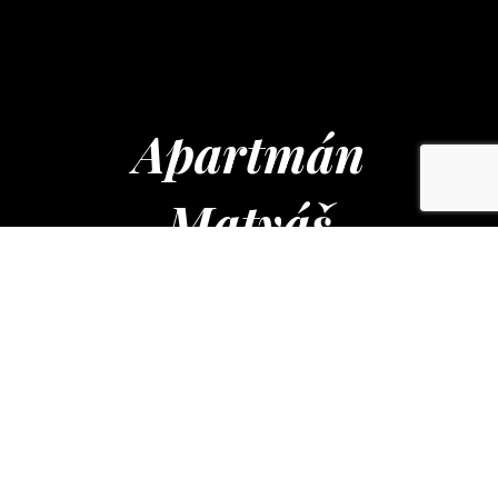
Apartmán
Matyáš
Wolkerova č. ev. 217
Drnholec 691 83
+420 724 214 398
info@apartmanmatyas.cz