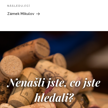
pro
Následující
NÁSLEDUJÍCÍ
příspěvek
příspěvek
Zámek Mikulov
Nenašli jste, co jste
hledali?