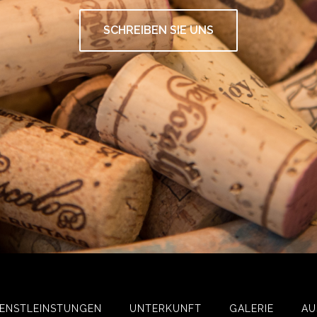
SCHREIBEN SIE UNS
IENSTLEINSTUNGEN
UNTERKUNFT
GALERIE
AU