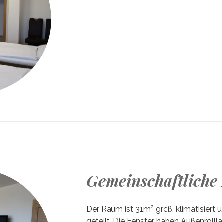
Gemeinschaftlich
Der Raum ist 31m² groß, klimatisier
geteilt. Die Fenster haben Außenrolll