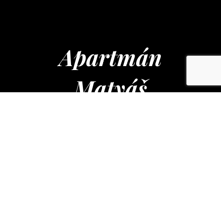
Apartmán
Matyáš
Wolkerova č. ev. 217
Drnholec 691 83
+420 724 214 398
info@apartmanmatyas.cz