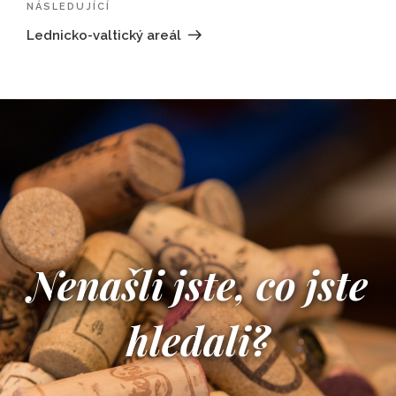
Následující
NÁSLEDUJÍCÍ
příspěvek
Lednicko-valtický areál
Nenašli jste, co jste
hledali?