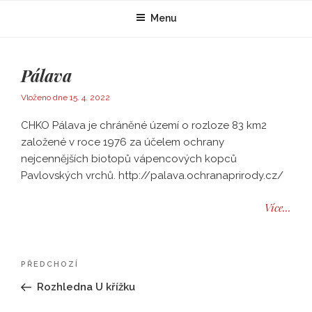
Přejít
Menu
k
obsahu
webu
Pálava
Publikováno
Vloženo dne
15. 4. 2022
CHKO Pálava je chráněné území o rozloze 83 km2
založené v roce 1976 za účelem ochrany
nejcennějších biotopů vápencových kopců
Pavlovských vrchů. http://palava.ochranaprirody.cz/
Více...
Navigace
Předchozí
PŘEDCHOZÍ
pro
příspěvek
Rozhledna U křížku
příspěvek