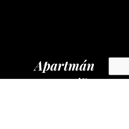
Apartmán
Matyáš
Wolkerova č. ev. 217
Drnholec 691 83
+420 724 214 398