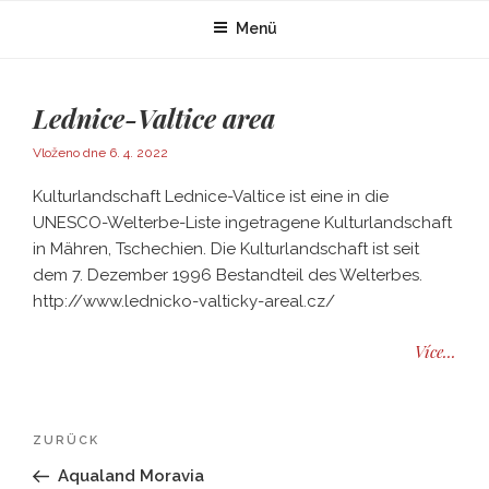
Zum
Menü
Inhalt
springen
Lednice-Valtice area
Veröffentlicht
Vloženo dne
6. 4. 2022
am
Kulturlandschaft Lednice-Valtice ist eine in die
UNESCO-Welterbe-Liste ingetragene Kulturlandschaft
in Mähren, Tschechien. Die Kulturlandschaft ist seit
dem 7. Dezember 1996 Bestandteil des Welterbes.
http://www.lednicko-valticky-areal.cz/
Více...
Beitragsnavigation
Vorheriger
ZURÜCK
Beitrag
Aqualand Moravia