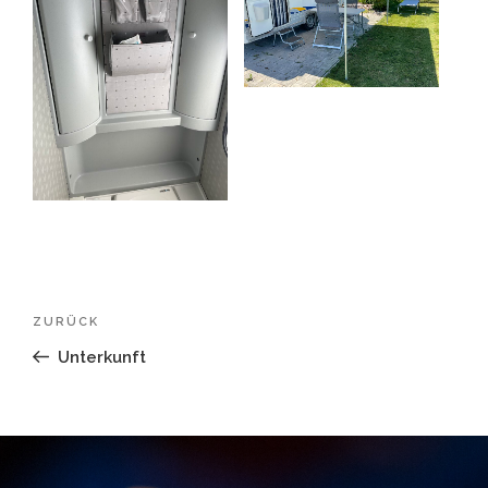
Beitragsnavigation
Vorheriger
ZURÜCK
Beitrag
Unterkunft